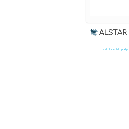
parkplatzschild
parkpl