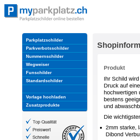
Parkplatzschilder
Shopinform
Parkverbotsschilder
Nummernschilder
Wegweiser
Produkt
Funschilder
Ihr Schild wir
Standardschilder
Druck auf eine
hochwertigen u
Vorlage hochladen
bestens geeign
Zusatzprodukte
und abwaschb
Die wichtigst
2mm starke, l
Dibond Verbu