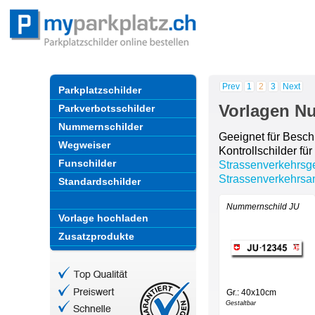
Prev
1
2
3
Next
Parkplatzschilder
Vorlagen N
Parkverbotsschilder
Nummernschilder
Geeignet für Besch
Wegweiser
Kontrollschilder f
Funschilder
Strassenverkehrsg
Strassenverkehrsa
Standardschilder
Nummernschild JU
Vorlage hochladen
Zusatzprodukte
Gr.: 40x10cm
Gestaltbar