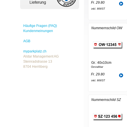
Fr. 29.80
inkl. MWST
Häufige Fragen (FAQ)
Nummernschild OW
Kundenmeinungen
AGB
myparkplatz.ch
Alstar Management AG
Steinradstrasse 13
Gr.: 40x10cm
8704 Herrliberg
Gestaltbar
Fr. 29.80
inkl. MWST
Nummernschild SZ