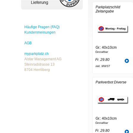
Parkplatzschild
Zeitangabe
Häufige Fragen (FAQ)
Kundenmeinungen
AGB
Gr.: 40x10cm
Gestaltbar
myparkplatz.ch
Alstar Management AG
Fr. 29.80
Steinradstrasse 13
inkl. MWST
8704 Herrliberg
Parkverbot Diverse
Gr.: 40x10cm
Gestaltbar
Fr. 29.80