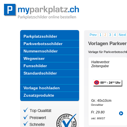
Prev
1
2
3
4
Next
Parkplatzschilder
Vorlagen Parkver
Parkverbotsschilder
Nummernschilder
Vorlage für Parkverbotsschi
Wegweiser
Halteverbot
Funschilder
Zeitangabe
Standardschilder
Vorlage hochladen
Zusatzprodukte
Gr.: 40x10cm
Gestaltbar
Fr. 29.80
inkl. MWST